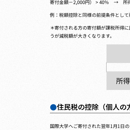
寄付金額－2,000円） > 40％ → 
例：税額控除と同様の前提条件として所
＊寄付される方の寄付額が課税所得に
うが減税額が大きくなります。
●
住民税の控除（個人の
国際大学へご寄付された翌年1月1日