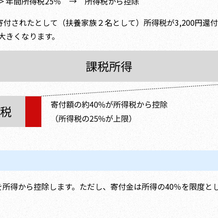
％ > 年間所得税25％ → 所得税から控除
寄付されたとして（扶養家族２名として）所得税が3,200円還
大きくなります。
額を所得から控除します。ただし、寄付金は所得の40％を限度と